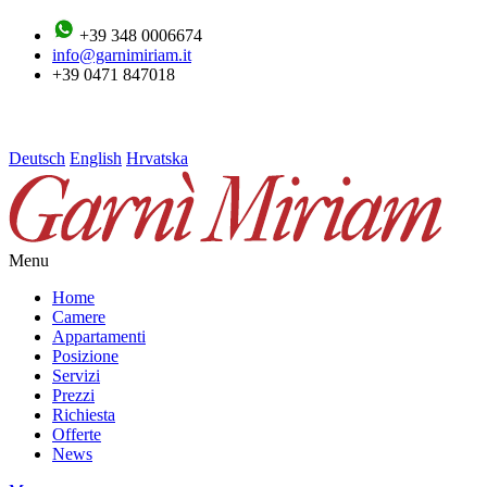
+39 348 0006674
info@garnimiriam.it
+39 0471 847018
Deutsch
English
Hrvatska
Menu
Home
Camere
Appartamenti
Posizione
Servizi
Prezzi
Richiesta
Offerte
News