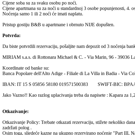
Cijene soba su za svaku osobu po noći.
Cijene apartmana su za noći u standardnoj 3 osobe popunjenosti, 4. 
Noćenja samo 1 ili 2 noći će imati naplatu.
Pristup gostiju B&B u apartmane i obrnuto NIJE dopušten.
Potvrda:
Da biste potvrdili rezervaciju, pošaljite nam depozit od 3 noćenja ba
MIRIAM s.a.s. di Rottonara Michael & C. - Via Marin, 96 - 39036 La
Koordinate od banke su:
Banca Popolare dell'Alto Adige - Filiale di La Villa in Badia - Via C
IBAN: IT 15 S 05856 58180 019571500383 SWIFT-BIC: BPA
Jako Vazno!! Kao razlog uplacivanja treba da napisete : Kapara za 1,2,3
Otkazivanje:
Otkazivanje Policy: Trebate otkazati rezervaciju, stižete nekoliko dana
zadržati polog .
Osim toga, sljedeće kazne na ukupno rezervirano noćenje "Part III, 