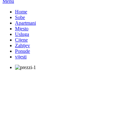
Menu
Home
Sobe
Apartmani
Mjesto
Usluga
Cijene
Zahtjev
Ponude
vijesti