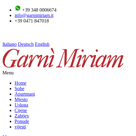
+39 348 0006674
info@garnimiriam.it
+39 0471 847018
Italiano
Deutsch
English
Menu
Home
Sobe
Apartmani
Mjesto
Usluga
Cijene
Zahtjev
Ponude
vijesti