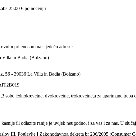
osoba 25,00 € po noćenju
nkovnim prijenosom na sljedeću adresu:
 Villa in Badia (Bolzano)
olz, 56 - 39036 La Villa in Badia (Bolzano)
AIT2B019
 sobe jednokrevetne, dvokrevetne, trokrevetne,a za apartmane treba da na
 kasnije ili odlazite ranije je uvijek neugodno, i za vas i za nas. U slu
Naslov III, Poglavlje I Zakonodavnog dekreta br 206/2005 (Consumer C