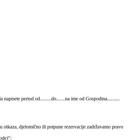
pisete period od.........do.......na ime od Gospodina..........
čaju otkaza, djelomično ili potpune rezervacije zadržavamo pravo
ode)":