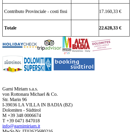
Contributo Provinciale - costi fissi
17.160,33 €
Totale
22.628,33 €
Garni Miriam s.a.s.
von Rottonara Michael & Co.
Str. Marin 96
I-39036 LA VILLA IN BADIA (BZ)
Dolomiten - Südtirol
M +39 348 0006674
T +39 0471 847018
info@garnimiriam.it
MwSt-Nr. IT02625680216