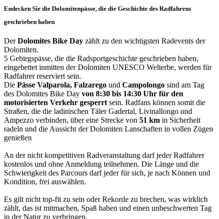
Endecken Sie die Dolomitenpässe, die die Geschichte des Radfahrens
geschrieben haben
Der
Dolomites Bike Day
zählt zu den wichtigsten Radevents der
Dolomiten.
5 Gebirgspässe, die die Radsportgeschichte geschrieben haben,
eingebettet inmitten der Dolomiten UNESCO Welterbe, werden für
Radfahrer reserviert sein.
Die
Pässe Valparola, Falzarego
und
Campolongo
sind am Tag
des Dolomites Bike Day
von 8:30 bis 14:30 Uhr für den
motorisierten Verkehr gesperrt
sein. Radfans können somit die
Straßen, die die ladinischen Täler Gadertal, Livinallongo und
Ampezzo verbinden, über eine Strecke von
51 km
in Sicherheit
radeln und die Aussicht der Dolomiten Lanschaften in vollen Zügen
genießen
An der nicht kompetitiven Radveranstaltung darf jeder Radfahrer
kostenlos und ohne Anmeldung teilnehmen. Die Länge und die
Schwierigkeit des Parcours darf jeder für sich, je nach Können und
Kondition, frei auswählen.
Es gilt nicht top-fit zu sein oder Rekorde zu brechen, was wirklich
zählt, das ist mitmachen, Spaß haben und einen unbeschwerten Tag
in der Natur zu verbringen.