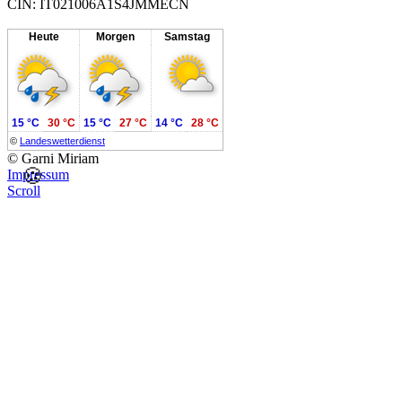
CIN: IT021006A1S4JMMECN
Heute
Morgen
Samstag
15 °C
30 °C
15 °C
27 °C
14 °C
28 °C
©
Landeswetterdienst
© Garni Miriam
🍪
Impressum
Scroll